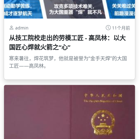
admin
11个月前
从技工院校走出的劳模工匠 - 高凤林：以大
国匠心焊就火箭之“心”
寒来暑往，焊花筑梦，他就是被誉为“金手天焊”的大国
工匠——高凤林。