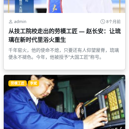
admin
8个月前
从技工院校走出的劳模工匠 — 赵长安：让琉
璃在新时代里浴火重生
千年窑火，他的使命不熄，只要还有人仰望屋脊，琉璃
便永不褪色。今年，他被授予“大国工匠”称号。
劳模工匠
李斌