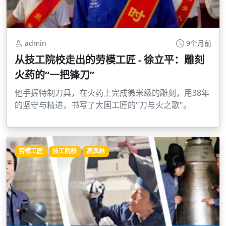
admin
9个月前
从技工院校走出的劳模工匠 - 徐立平：雕刻
火药的“一把锋刀”
他手握特制刀具，在火药上完成微米级的雕刻，用38年
的坚守与精进，书写了大国工匠的"刀与火之歌"。
劳模工匠
技工院校
高凤林