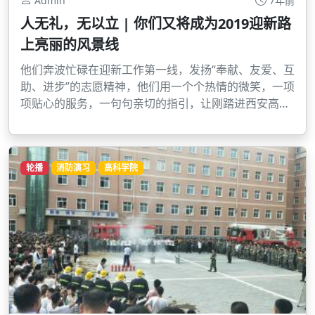
Admin
7年前
人无礼，无以立 | 你们又将成为2019迎新路
上亮丽的风景线
他们奔波忙碌在迎新工作第一线，发扬“奉献、友爱、互
助、进步”的志愿精神，他们用一个个热情的微笑，一项
项贴心的服务，一句句亲切的指引，让刚踏进西安高科
学院的新生感受到了不一样的温暖。
轮播
消防演习
高科学院