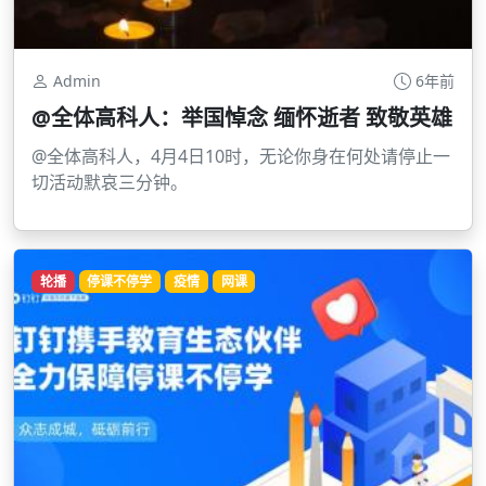
Admin
6年前
@全体高科人：举国悼念 缅怀逝者 致敬英雄
@全体高科人，4月4日10时，无论你身在何处请停止一
切活动默哀三分钟。
轮播
停课不停学
疫情
网课