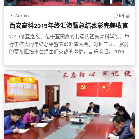
Admin
6年前
西安高科2019年终汇演暨总结表彰完美收官
2019冬至之夜，位于蓝田秦岭北麓的西安高科学院，举
行了盛大的年终总结暨表彰汇演大会。时近三九，凛冽
的寒冬阻挡不住师生们火热的激情，音乐响起，2019渐
行渐远，新年的钟声即将敲响，全院师生豪情满怀，迎
接新春，迎接各位嘉宾和领导的到来。
徐宇
时政