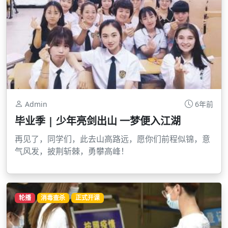
Admin
6年前
毕业季 | 少年亮剑出山 一梦便入江湖
再见了，同学们，此去山高路远，愿你们前程似锦，意
气风发，披荆斩棘，勇攀高峰！
轮播
消毒查杀
正式开课