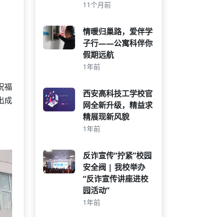
11个月前
情暖归巢路，爱伴学
子行——公寓科伴你
假期远航
1年前
祝福
西安高科技工学校官
出成
网全新升级，精益求
精展现新风貌
1年前
反诈宣传“拧紧”校园
安全阀 | 我校举办
“反诈宣传讲座进校
园活动”
1年前