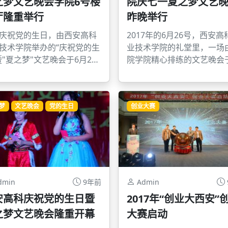
之梦文艺晚会学院6号楼
院庆七一夏之梦文艺
厅隆重举行
昨晚举行
庆祝党的生日，由西安高科
2017年的6月26号，西安高
技术学院举办的“庆祝党的生
业技术学院的礼堂里，一场
暨"夏之梦"文艺晚会于6月26
院学院精心排练的文艺晚会
8:00在高科学院6号楼大厅隆
上八点准时开演。
行。
梦
文艺晚会
党的生日
创业大赛
dmin
9年前
Admin
安高科庆祝党的生日暨
2017年“创业大西安”
之梦文艺晚会隆重开幕
大赛启动