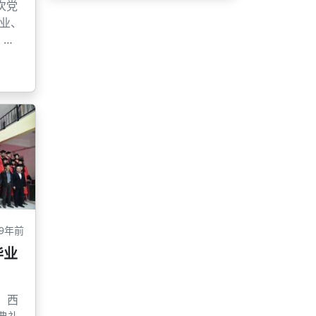
次党
创业、
、鼓
功”的
热
，引
业创
创
高
市人
源和
术局
创业
创新
9年前
赛报
毕业
社局
服务
整，西