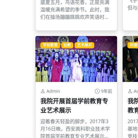
飞手
盛夏五月，鸟语花香，正是充满
但与
温暖充满希望的季节。此时，我
人机
们在操场蹦蹦跳跳欢声笑语时，
起来
却不知我院甘肃籍同学张续春正
在怎样顽强的抵抗着病魔的侵
袭。当我们坐在宿舍玩着手机，
学前教育
幼教
艺术展示
科普
听着音乐，谈笑风生时，却不知
我们那可怜的同学张续春同学在
遭受着病魔怎样的折磨。
Admin
9年前
A
我院开展首届学前教育专
我
业艺术展示
教
迎着春天轻盈的脚步，2017年3
20
月16日晚，西安高科职业技术学
基地
院首届学前教育专业艺术展示在6
竞技