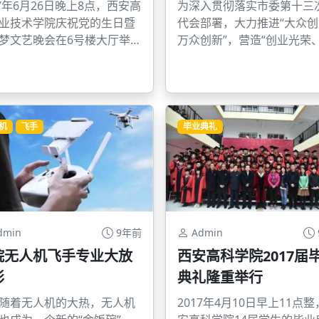
17年6月26日晚上8点，西安高
为深入贯彻落实市委第十三
业技术学院庆祝党的生日暨
代会部署，大力推进“大众
梦文艺晚会在6号楼大厅举
万众创新”，营造“创业光荣
励创业、宽容失败、追求成
更优创业氛围,激发青年创业
情，提升创业带动就业能力
导更广泛的社会资源支持创
新，吸引优秀人才来大西安
机
飞手
毕业典礼
业，建设国家创业创新人才
地。4月25日上午，由西安
民政府主办，西安市人力资
社会保障局、西安市科学技
承办的2017年“创业大西安”
大赛在西安市碑林区环大学
dmin
9年前
Admin
产业带管委会正式启动，大
院无人机飞手专业大放
西安高科学院2017届
名端口同步开启。 西安市人
彩
典礼隆重举行
副局长王晓杰、西安市人才
中心主任巩军、西安市
随着无人机的大热，无人机
2017年4月10日早上11点