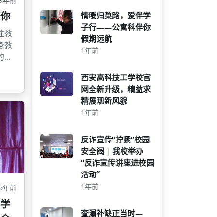
9年前
个你
情暖归巢路，爱伴学
子行——公寓科伴你
性教
假期远航
身教
1年前
的重
在早
西安高科技工学校官
固和
网全新升级，精益求
提升
精展现新风貌
促进
1年前
值。
三中
教育
反诈宣传“拧紧”校园
。
安全阀 | 我校举办
“反诈宣传讲座进校园
活动”
1年前
9年前
科学
查漏补缺正当时—