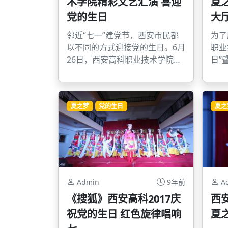
术学院精彩文艺汇演 喜迎
夏
圆圆，身体康健！ 今晚我们新老
党的生日
大
师生，同聚一堂，庆祝我们老生
平安顺利返校，欢迎
邻近“七一”建党节，西安市民都
为了
以不同的方式迎接党的生日。6月
职业
26日，西安高科职业技术学院举
日”
行了《夏之梦》文艺汇演，以此
日晚
庆祝党第九十六个生日。
重举
夏之梦
党的生日
夏之
Admin
9年前
A
《搜狐》西安高科2017庆
西
祝党的生日 红色旋律唱响
夏