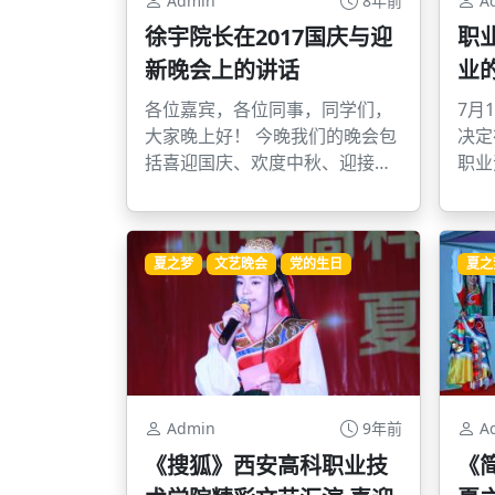
Admin
8年前
A
徐宇院长在2017国庆与迎
职
新晚会上的讲话
业
各位嘉宾，各位同事，同学们，
7月
大家晚上好！ 今晚我们的晚会包
决定
括喜迎国庆、欢度中秋、迎接新
职业
生。 在此我代表全院师生祝贺我
广告
们伟大的祖国生日快乐，国富民
全国
强,人民安居乐业。 在这个美好的
６２
夏之梦
文艺晚会
党的生日
夏之
夜晚，我们广大师生一起喜迎国
释放
庆、欢度中秋，尽管天气不尽人
意，但我们心中永远藏着一轮明
月，一直藏着对家乡与亲人的思
念。 中秋意味着亲人团聚，今夜
我们聚集在一起，就是我们高科
学院大家庭的一次大团圆。值此
Admin
9年前
A
佳节来临之际，祝各位嘉宾、同
《搜狐》西安高科职业技
《
事、同学，家庭和和美美，团团