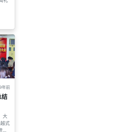
典礼
9年前
总结
，大
跨越式
管