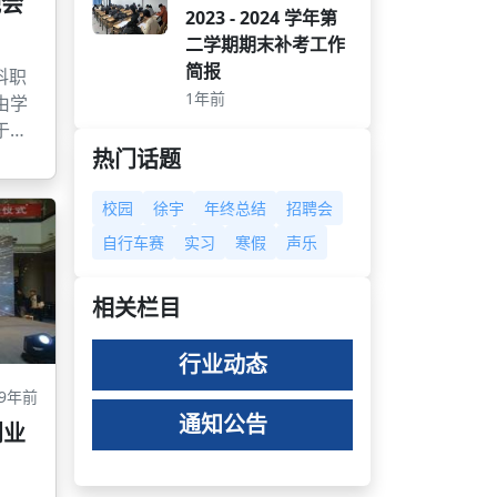
晚会
2023 - 2024 学年第
二学期期末补考工作
简报
科职
1年前
由学
于晚
热门话题
校园
徐宇
年终总结
招聘会
自行车赛
实习
寒假
声乐
相关栏目
行业动态
9年前
通知公告
创业