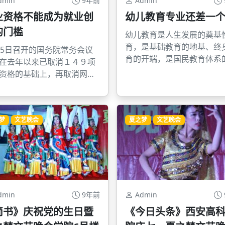
dmin
9年前
Admin
业资格不能成为就业创
幼儿教育专业还差一
的门槛
幼儿教育是人生发展的奠基
育，是基础教育的地基、终
15日召开的国务院常务会议
育的开端，是国民教育体系
在去年以来已取消１４９项
要组成部分，对于促进个体
资格的基础上，再取消网络
期的身心全面健康发展，巩
经纪人、注册电子贸易师、
提高义务教育质量与效益，
外贸业务员、港口装卸工等
国民素质，缩小城乡差距，
项职业资格，旨在通过改革
教育和社会公平具有重要价
梦
文艺晚会
夏之梦
文艺晚会
创业创新活力。
同时，党的十七大和十七届
全会也明确提出了重视学前
和发展农村学前教育的要求
dmin
9年前
Admin
简书》庆祝党的生日暨
《今日头条》西安高