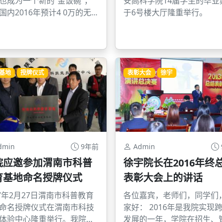
也成为一个新的“金饭碗”，
安高科学院14届学生的毕业
国内2016年预计4 0万的无
于6号楼大厅隆重举行。
销量、但全国专业的飞手加
也不到1万人。
基地
授牌仪式
表彰大会
徐宇
dmin
9年前
Admin
院应邀参加渭南市科普
徐宇院长在2016年终
育基地命名授牌仪式
表彰大会上的讲话
17年2月27日渭南市科普教育
各位嘉宾，老师们，同学们
命名授牌仪式在渭南市科技
家好： 2016年是我院实现
体验中心隆重举行。我院徐
发展的一年，学院在招生、