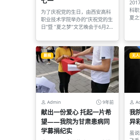
七一
20
科职
为了庆祝党的生日，由西安高科
夏之
职业技术学院举办的“庆祝党的生
行。
日”暨 "夏之梦"文艺晚会于6月26
日晚8:00在高科学院6号楼大厅隆
重举行。
募捐
无人
Admin
9年前
A
献出一份爱心 托起一片希
我
望——我院为甘肃患病同
异
学募捐纪实
虽说