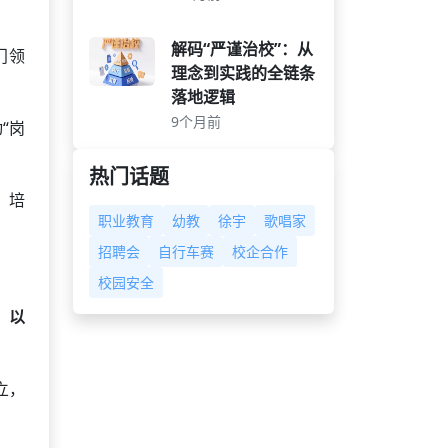
解码“严谨治校”：从
门领
理念到实践的全链条
落地逻辑
9个月前
“岗
热门话题
，培
职业教育
幼教
徐宇
歌唱家
招聘会
自行车赛
校企合作
校园安全
，以
立，