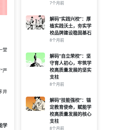
7个月前
解码“实践兴校”：厚
植实践沃土，夯实学
校品牌建设稳固基石
8个月前
一堂
解码“自立荣校”：坚
守育人初心，牢筑学
校高质量发展的坚实
“严
支柱
8个月前
序井
解码“技能强校”：锚
定教育使命，赋能学
校高质量发展的核心
支柱
能学
8个月前