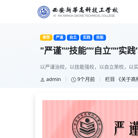
推荐
严谨
自立
实践
技能
"严谨"“技能”“自立”
以严谨治校，以技能强校，以自立荣校，以
admin
9个月前
栏目
《关于高