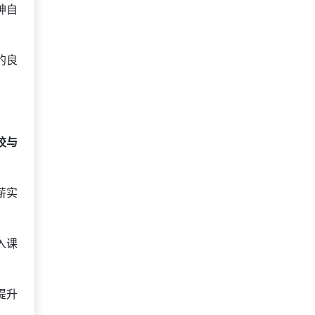
神自
的良
校与
薪实
入课
提升