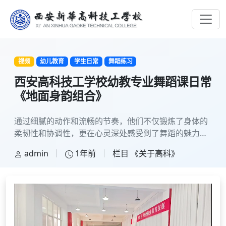
视频
幼儿教育
学生日常
舞蹈练习
西安高科技工学校幼教专业舞蹈课日常
《地面身韵组合》
通过细腻的动作和流畅的节奏，他们不仅锻炼了身体的
柔韧性和协调性，更在心灵深处感受到了舞蹈的魅力与
力量。
admin
1年前
栏目
《关于高科》