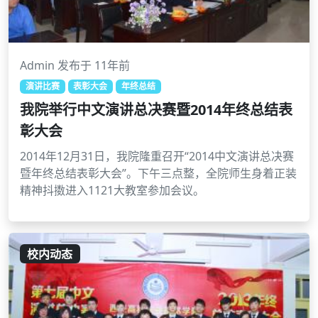
Admin 发布于 11年前
演讲比赛
表彰大会
年终总结
我院举行中文演讲总决赛暨2014年终总结表
彰大会
2014年12月31日，我院隆重召开“2014中文演讲总决赛
暨年终总结表彰大会”。下午三点整，全院师生身着正装
精神抖擞进入1121大教室参加会议。
校内动态