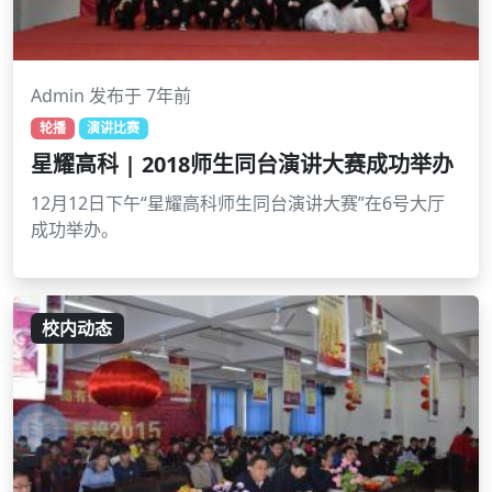
Admin 发布于 7年前
轮播
演讲比赛
星耀高科 | 2018师生同台演讲大赛成功举办
12月12日下午“星耀高科师生同台演讲大赛”在6号大厅
成功举办。
校内动态