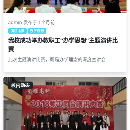
admin 发布于 1个月前
演讲比赛
办学思想
我校成功举办教职工“办学思想”主题演讲比
赛
此次主题演讲比赛，既是办学理念的深度宣讲会
校内动态