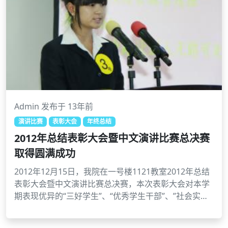
Admin 发布于 13年前
演讲比赛
表彰大会
年终总结
2012年总结表彰大会暨中文演讲比赛总决赛
取得圆满成功
2012年12月15日，我院在一号楼1121教室2012年总结
表彰大会暨中文演讲比赛总决赛，本次表彰大会对本学
期表现优异的“三好学生”、“优秀学生干部”、”社会实践
先进分子“、“优秀教育工作者”等四十五同学和老师给予
500-5000元奖学金和补助，演讲比赛年终总决赛最终有