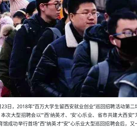
23日，2018年“百万大学生留西安就业创业”巡回招聘活动第二
次大型招聘会以“‘西’纳英才、‘安’心乐业、省市共建大西安”
育馆成功举行首场“西”纳英才“安”心乐业大型巡回招聘会后，又