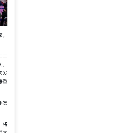
家，
二二
司、
天发
等重
年发
，将
范大