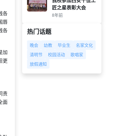
我校参加西安十佳工
匠之星表彰大会
线各
8年前
国唇
线各
热门话题
晚会
幼教
毕业生
名家文化
是加
清明节
校园活动
歌唱家
担更
放假通知
同责
全面