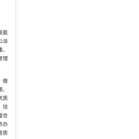
技能
公派
重、
管理
，做
根、
优质
、培
整合
作办
育质