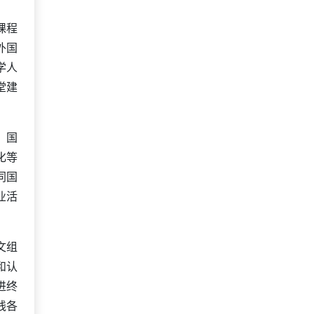
课程
外国
学人
堂建
、国
化等
同国
业活
文组
和认
进终
线各