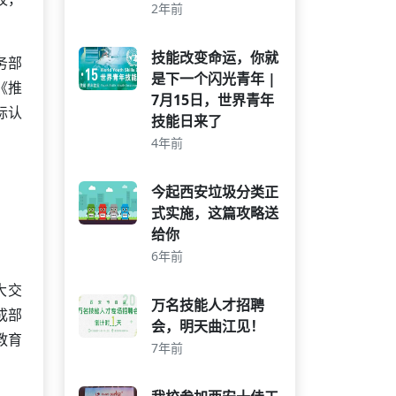
2年前
技能改变命运，你就
务部
是下一个闪光青年 |
《推
7月15日，世界青年
际认
技能日来了
4年前
今起西安垃圾分类正
式实施，这篇攻略送
给你
6年前
大交
万名技能人才招聘
成部
会，明天曲江见！
教育
7年前