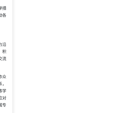
举措
动各
为沿
。积
交流
作众
系，
等学
应对
国专