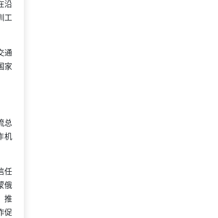
在沿
训工
交通
国家
流总
作机
信任
蒙俄
，推
作促