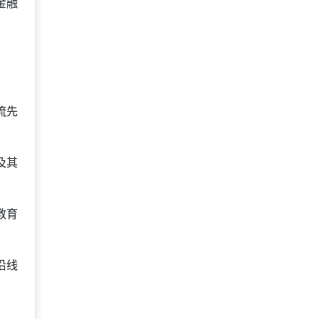
金融
流先
及其
教育
沿线